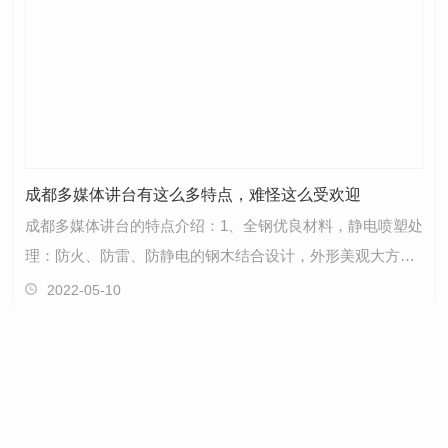
成都多媒体讲台有这么多特点，难怪这么受欢迎
成都多媒体讲台的特点介绍：​1、全钢优良材料，静电喷塑处
理：防火、防雷、防静电的钢木结合设计，外形美观大方，
选用优良冷轧钢板，表面经酸洗处理，磷化防腐防…
2022-05-10