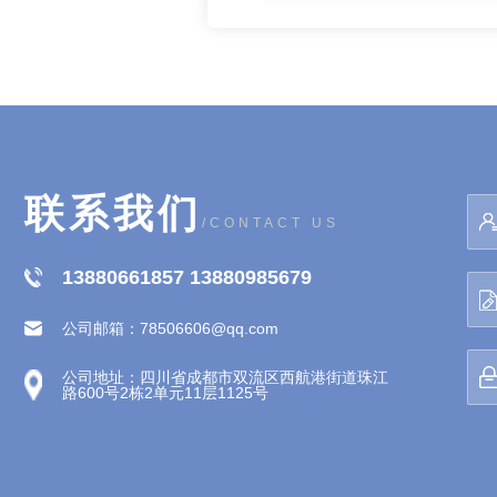
搁置不用，否则时间一长，就
会容易生锈。若是真的不能马
上用到，应放在干燥通风的地
方。
联系我们
/CONTACT US
13880661857 13880985679
公司邮箱：78506606@qq.com
公司地址：四川省成都市双流区西航港街道珠江
路600号2栋2单元11层1125号