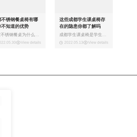
都不锈钢餐桌椅有哪
这些成都学生课桌椅存
你不知道的优势
在的隐患你都了解吗
食堂不锈钢餐桌为什么这么火？是因为它在使用寿命上、色泽感和价格上集合了其他餐桌的优势，这是其他餐桌所具备不了的。不锈钢相信大家都知道，具有优异的耐蚀性、成型性、相容性以及强韧性等系列特点，我们生活中也能常常接触得到，比如不锈钢的锅碗瓢盆，还应用于重工业、轻工业、以及建筑装饰等行业中。成都不锈钢餐桌这么受欢迎是有原因的，
​成都学生课桌椅是学生不可缺少的重要物品，更是学校中的基础教学设备，劣质的课桌椅对于学生存在不少的隐患，**小编就来说说课桌椅对于学生的隐患。
022.05.30
View details
2022.05.13
View details