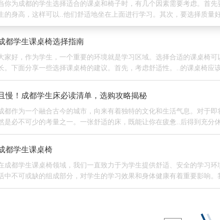
当你为成都的学生选择适合的课桌和椅子时，有几个因素需要考虑。首先要
生的身高，这样可以..他们舒适地坐在上面进行学习。其次，要选择质量
这样能..长时间使用而不会出现安全问题。此外，还要考虑产品的设计，
够保护孩子的视力和脊柱健康。在选购课桌椅时，
成都学生课桌椅选择指南
大家好，作为学生，一个重要的环境就是学习区域。选择合适的课桌椅可
长。下面分享一些选择课桌椅的建议。首先，考虑舒适性。..的课桌椅应
的脊柱和颈部。高度应当适中，让我们能够自然地弯曲手臂放在桌面上。
计符合人体工程学。其次，注重质量。课桌椅是我们每天
且慢！成都学生床必读清单，选购攻略揭秘
成都作为一个融合古今的城市，向来有着独特的文化和生活气息。对于即
然是必不可少的考量之一。一张舒适的床，既能让你在疲惫..后得到充分
添不少温馨感。选购床铺时，首先要考虑的便是尺寸。成都的学生公寓空
适尺寸的床铺至关重要。大件家具往往会占据较多空间
成都学生课桌椅
在成都学生课桌椅领域，我们一直致力于为学生提供舒适、安全的学习环
活中不可或缺的组成部分，对学生的学习效果和身体健康有着重要影响。
了学生的身体特点和舒适需求，采用..材料制造，..产品坚固耐用。椅子
生的脊柱，..学生长时间坐姿带来的压力，有助