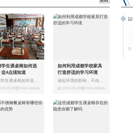
以
都学生课桌椅如何选
如何利用成都学校家具
？这4点须知道
打造舒适的学习环境
成都学生课桌椅如何选择？这4点须知道学生课桌椅是学校的主要学习设备之一，为学生直接提供学习服务，直接影响到学生的身心健康和学习效率，那么选择学生课桌椅时要注意什么呢？选择成都学生课桌椅要从这几点出发：1、设计上:学生课桌椅的设计是..学生课桌椅稳定安 全的基础，须..符合人体工程学、视角学、体压分担学等多种科学原理，满
谈起环境的影响，不由想起校园时光，只要是需要带回家的作业，总是草草完成，敷衍了事，在家办公同样如此，总是不及办公室办公效率的十分之一，这主要是因为家里缺少了学习和办公的氛围，环境的变化和诱惑的增加都是导致效率低下的原因。因此对于学校而言，要想提升 学生们的学习效率，改善学习环境，就需要从学校家具上入手，**泉文科教就来
023.02.09
View details
2022.06.29
View details