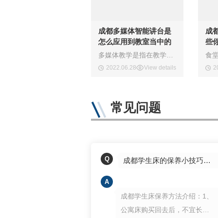
成都多媒体智能讲台是
成
怎么应用到教室当中的
些
多媒体教学是指在教学过程中，根据教学目标和教学对象的特点，通过教学设计，合理选择和运用现代教学媒体--成都多媒体智能讲台，并与传统教学手段有机组合，共同参与教学全过程，以多种媒体信息作用于学生，形成合理的教学过程结构，达到较优化的教学效果。自进入九十年代以来，多媒体智能讲台技术迅速兴起、蓬勃发展，其应用已遍及国民经济与
2022.06.28
View details
2
常见问题
Q
成都学生床的保养小技巧介绍，点击收藏吧
A
成都学生床保养方法介绍：1、
公寓床购买回去后，不宜长期